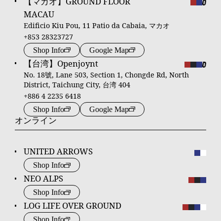
【マカオ】GROUND FLOOR
MACAU
Edificio Kiu Pou, 11 Patio da Cabaia, マカオ
+853 28323727
Shop Info
Google Map
【台湾】Openjoynt
No. 18號, Lane 503, Section 1, Chongde Rd, North
District, Taichung City, 台湾 404
+886 4 2235 6418
Shop Info
Google Map
オンライン
UNITED ARROWS
Shop Info
NEO ALPS
Shop Info
LOG LIFE OVER GROUND
Shop Info