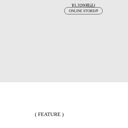
¥1,320(税込)
ONLINE STORE
( FEATURE )