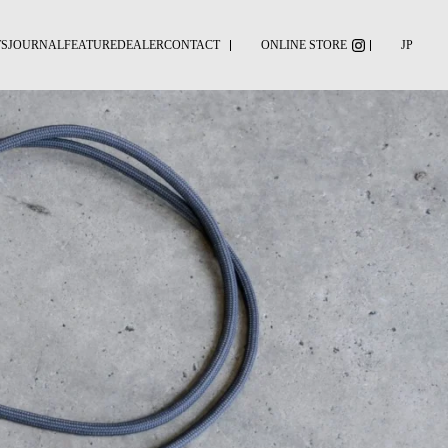
S
JOURNAL
FEATURE
DEALER
CONTACT
ONLINE STORE
JP
WHITE LABEL
ACCESSORIES