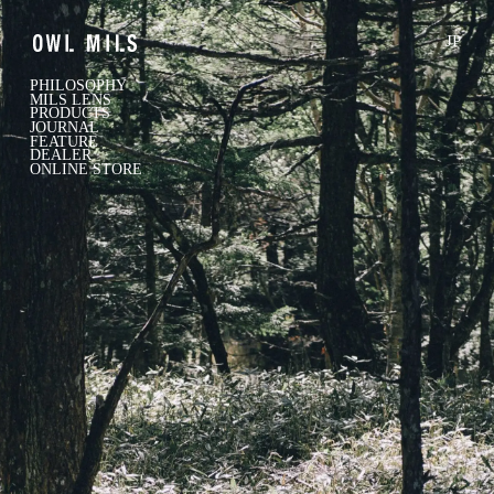
JP
PHILOSOPHY
MILS LENS
PRODUCTS
JOURNAL
FEATURE
DEALER
ONLINE STORE