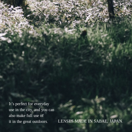
It’s perfect for everyday
use in the city, and you can
also make full use of
LENSES MADE IN SABAE, JAPAN.
it in the great outdoors.