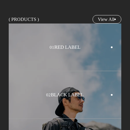
( PRODUCTS )
View All
RED LABEL
01
BLACK LABEL
02